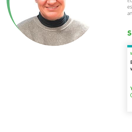
Eu
es
ar
S