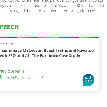
roBrico: punto di riferimento per quanto riguarda il bricolage,
igenza, con oltre 25 punti vendita, più di 65.000 metri quadrat
ticoli tra negozi fisici e l’e-commerce, sempre aggiornato!
PEECH
Workshop
E-commerce Makeover: Boost Traffic and Revenue
with SEO and AI - The Eurobrico Case Study
YELLOW HALL 1
08 May 12:50 - 13:20