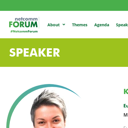
Themes
Agenda
Speak
About
SPEAKER
K
E
M