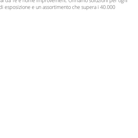
 Fai da Te e home improvement. Offriamo soluzioni per ogni
i di esposizione e un assortimento che supera i 40.000