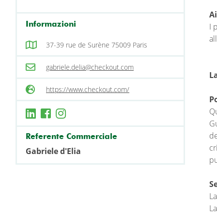
A
Informazioni
I 
al
37-39 rue de Surène 75009 Paris
gabriele.delia@checkout.com
La
https://www.checkout.com/
P
Qu
Gu
de
Referente Commerciale
cr
Gabriele d'Elia
pu
Se
La
La