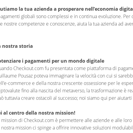
iutiamo la tua azienda a prosperare nell’economia digita
pagamenti globali sono complessi e in continua evoluzione. Per
le nostre competenze e conoscenze, aiuta la tua azienda ad ave
 nostra storia
otenziare i pagamenti per un mondo digitale
ando Checkout.com fu presentata come piattaforma di pagamen
illaume Pousaz poteva immaginare la velocità con cui si sarebbe 
ll’e-commerce e della nostra crescente ossessione per le esperi
iptovalute fino alla nascita del metaverso, la trasformazione è 
ò tuttavia creare ostacoli al successo; noi siamo qui per aiutarti 
i al centro della nostra mission!
 mission di Checkout.com è permettere alle aziende e alle loro 
 nostra mission ci spinge a offrire innovative soluzioni modulabi