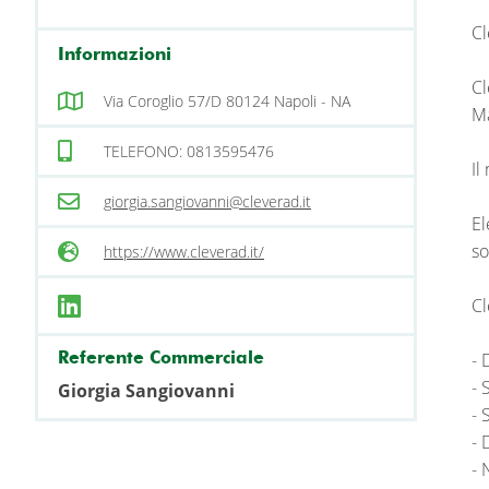
Cl
Informazioni
Cl
Via Coroglio 57/D 80124 Napoli - NA
Ma
TELEFONO: 0813595476
Il
giorgia.sangiovanni@cleverad.it
El
so
https://www.cleverad.it/
Cl
Referente Commerciale
- 
- 
Giorgia Sangiovanni
- 
- 
- 