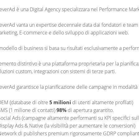
everAd è una Digital Agency specializzara nel Performance Mar
everAd vanta un expertise decennale data dai fondatori e team d
rketing, E-commerce e dello sviluppo di applicazioni web.
 modello di business si basa su risultati esclusivamente a perfo
emento distintivo è una piattaforma proprietaria per la pianificaz
luzioni custom, integrazioni con sistemi di terze parti.
everAd garantisce la pianificazione delle campagne in modalità
DEM (database di oltre
5 milioni
di utenti altamente profilati)
SMS (1 milione di contatti)
98%
di apertura garantito.
Social Ads (campagne altamente performanti su KPI specifici sull
Display Ads & Native (la visibilità per aumentare le conversioni)
Network di publishers premium rigorosamente GDRP complian