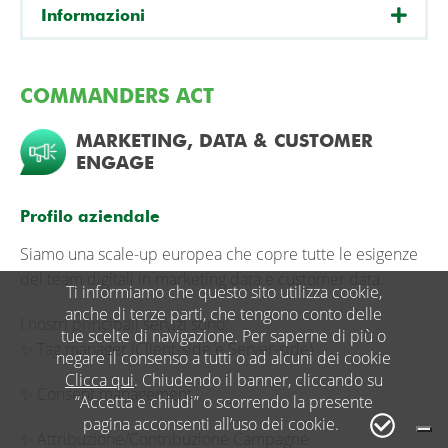
Informazioni
COMMANDERS ACT
MARKETING, DATA & CUSTOMER
ENGAGE
Profilo aziendale
Siamo una scale-up europea che copre tutte le esigenze
dei team digitali in marketing data e customer data.
Ti informiamo che questo sito utilizza cookie,
anche di terze parti, che tengono conto delle
I nostri principali servizi sono:
tue scelte di navigazione. Per saperne di più o
✨ Tag manager (Client-side e Server-side)
negare il consenso a tutti o ad alcuni dei cookie
Clicca qui
. Chiudendo il banner, cliccando su
✨ Consent management
“Accetta e chiudi” o scorrendo la presente
pagina acconsenti all’uso dei cookie.
✨ Attribuzione/Contribuzione Campagne