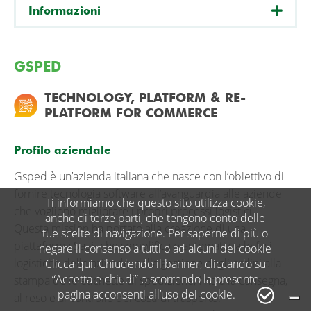
Informazioni
GSPED
TECHNOLOGY, PLATFORM & RE-
PLATFORM FOR COMMERCE
Profilo aziendale
Gsped è un’azienda italiana che nasce con l’obiettivo di
fornire tecnologia software all’avanguardia alle aziende
Ti informiamo che questo sito utilizza cookie,
che vogliono migliorare i propri processi logistici.
anche di terze parti, che tengono conto delle
Questa mission ha portato alla creazione di una
tue scelte di navigazione. Per saperne di più o
piattaforma SaaS che semplifica e automatizza le fasi
negare il consenso a tutti o ad alcuni dei cookie
logistiche delle aziende, dalla gestione degli ordini alla
Clicca qui
. Chiudendo il banner, cliccando su
“Accetta e chiudi” o scorrendo la presente
stampa delle etichette di spedizione, fino alla consegna,
pagina acconsenti all’uso dei cookie.
al reso e al controllo dei costi di trasporto.