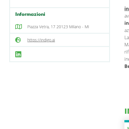
in
Informazioni
av
i
Piazza Vetra, 17 20123 Milano - MI
az
La
https://indigo.ai
Ma
ri
in
Be
I