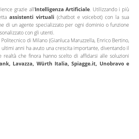
ence grazie all’
Intelligenza Artificiale
. Utilizzando i più
getta
assistenti virtuali
(chatbot e voicebot) con la sua
e di un agente specializzato per ogni dominio o funzione
onalizzato con gli utenti.
 Politecnico di Milano (Gianluca Maruzzella, Enrico Bertino,
ultimi anni ha avuto una crescita importante, diventando il
 realtà che finora hanno scelto di affidarsi alle soluzioni
nk, Lavazza, Würth Italia, Spiagge.it, Unobravo e