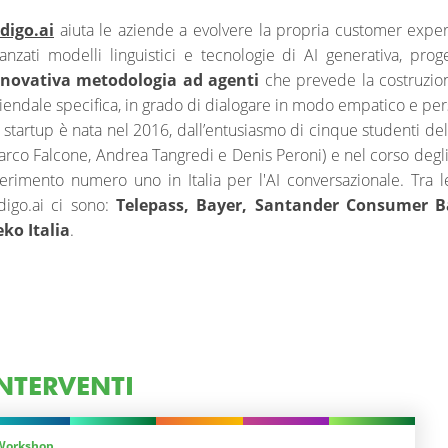
digo.ai
aiuta le aziende a evolvere la propria customer experi
anzati modelli linguistici e tecnologie di AI generativa, pro
nnovativa metodologia ad agenti
che prevede la costruzion
iendale specifica, in grado di dialogare in modo empatico e pers
 startup è nata nel 2016, dall’entusiasmo di cinque studenti del
rco Falcone, Andrea Tangredi e Denis Peroni) e nel corso degli 
ferimento numero uno in Italia per l'AI conversazionale. Tra le
digo.ai ci sono:
Telepass, Bayer, Santander Consumer Ba
ko Italia
.
NTERVENTI
Workshop