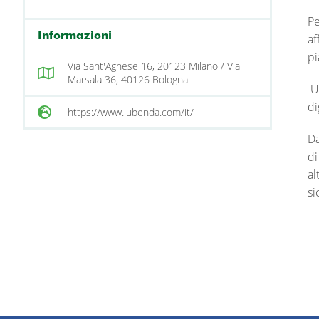
Pe
Informazioni
af
pi
Via Sant'Agnese 16, 20123 Milano / Via
Marsala 36, 40126 Bologna
Un
di
https://www.iubenda.com/it/
Da
di
al
si