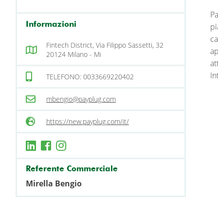
Pa
Informazioni
pi
ca
Fintech District, Via Filippo Sassetti, 32
ap
20124 Milano - Mi
at
In
TELEFONO: 0033669220402
mbengio@payplug.com
https://new.payplug.com/it/
Referente Commerciale
Mirella Bengio