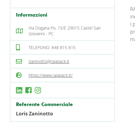
RA
Informazioni
in
I 
Via Dogana Po, 15/E 29015 Castel San
pr
Giovanni - PC
ma
TELEFONO: 848 815 815
lzaninotto@rajapack.it
https://www.rajapack.it/
Referente Commerciale
Loris Zaninotto