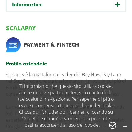
Informazioni
SCALAPAY
PAYMENT & FINTECH
Profilo aziendale
Scalapay è la piattaforma leader del Buy Now, Pay Later
nel Sud Europa che sta trasformando il modo in cui più di
Ti informiamo che questo sito utilizza cookie,
6 milioni di utenti acquistano online e in negozio,
anche di terze parti, che tengono conto delle
consentendo loro di fare acquisti a rate, senza interessi.
tue scelte di navigazione. Per saperne di più o
negare il consenso a tutti o ad alcuni dei cookie
La missione di Scalapay è quella di dare a +8.000 brands
Clicca qui
. Chiudendo il banner, cliccando su
(online e in-store) la possibilità di offrire ai loro clienti
“Accetta e chiudi” o scorrendo la presente
esperienze di acquisto piacevoli su marchi come Veralab,
pagina acconsenti all’uso dei cookie.
Douglas, Liu Jo, Twinset, Alpitour, Best Western e altri