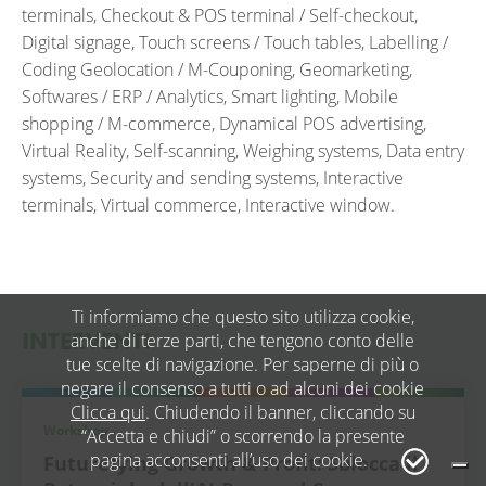
terminals, Checkout & POS terminal / Self-checkout,
Digital signage, Touch screens / Touch tables, Labelling /
Coding Geolocation / M-Couponing, Geomarketing,
Softwares / ERP / Analytics, Smart lighting, Mobile
shopping / M-commerce, Dynamical POS advertising,
Virtual Reality, Self-scanning, Weighing systems, Data entry
systems, Security and sending systems, Interactive
terminals, Virtual commerce, Interactive window.
Ti informiamo che questo sito utilizza cookie,
INTERVENTI
anche di terze parti, che tengono conto delle
tue scelte di navigazione. Per saperne di più o
negare il consenso a tutti o ad alcuni dei cookie
Clicca qui
. Chiudendo il banner, cliccando su
Workshop
“Accetta e chiudi” o scorrendo la presente
pagina acconsenti all’uso dei cookie.
Futurefying Growth & Profit: Sblocca il