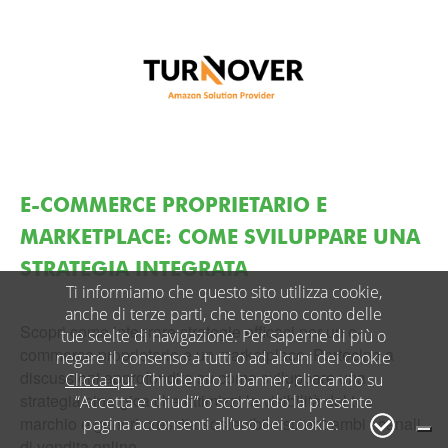
E-COMMERCE PROPRIETARIO E
MARKETPLACE: COME SVILUPPARE UNA
STRATEGIA INTEGRATA
Ti informiamo che questo sito utilizza cookie,
anche di terze parti, che tengono conto delle
Scopri come integrare strategie efficaci per un e-
tue scelte di navigazione. Per saperne di più o
commerce proprietario e un marketplace. Partecipa a
negare il consenso a tutti o ad alcuni dei cookie
discussioni approfondite su come sviluppare una
Clicca qui
. Chiudendo il banner, cliccando su
strategia sinergica che ottimizzi la visibilità del tuo
“Accetta e chiudi” o scorrendo la presente
marchio e generi crescita sostenibile su entrambi i canali
pagina acconsenti all’uso dei cookie.
di vendita online.