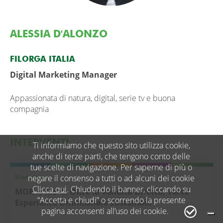
ALESSIA D'ALONZO
FILORGA ITALIA
Digital Marketing Manager
Appassionata di natura, digital, serie tv e buona
compagnia
INTERVENTI
Ti informiamo che questo sito utilizza cookie,
anche di terze parti, che tengono conto delle
tue scelte di navigazione. Per saperne di più o
Workshop
negare il consenso a tutti o ad alcuni dei cookie
Clicca qui
. Chiudendo il banner, cliccando su
MOR is More: Oltre la Vendita Diretta, Verso
“Accetta e chiudi” o scorrendo la presente
Esperienze Omnicanale Sostenibili
pagina acconsenti all’uso dei cookie.