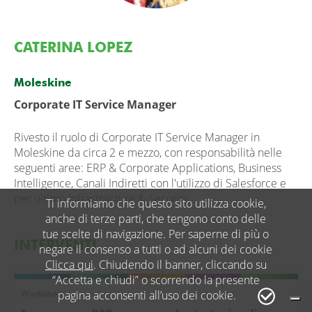
CATERINA LOPEZ
Moleskine
Corporate IT Service Manager
Rivesto il ruolo di Corporate IT Service Manager in
Moleskine da circa 2 e mezzo, con responsabilità nelle
seguenti aree: ERP & Corporate Applications, Business
Intelligence, Canali Indiretti con l'utilizzo di Salesforce e
per ultimo Infrastructure & Security.
Ti informiamo che questo sito utilizza cookie,
anche di terze parti, che tengono conto delle
tue scelte di navigazione. Per saperne di più o
INTERVENTI
negare il consenso a tutti o ad alcuni dei cookie
Clicca qui
. Chiudendo il banner, cliccando su
“Accetta e chiudi” o scorrendo la presente
Workshop
pagina acconsenti all’uso dei cookie.