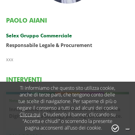
PAOLO AIANI
Selex Gruppo Commerciale
Responsabile Legale & Procurement
xxx
INTERVENTI
Ti informiamo che questo sito utilizza cookie,
anche di terze parti, che tengono conto delle
Netcomm Space
tue scelte di navigazione. Per saperne di più o
negare il consenso a tutti o ad alcuni dei cookie
Innovazione e regolamentazione: i driver della
Clicca qui
. Chiudendo il banner, cliccando su
Digital Europe Strategy per il digital commerce.
“Accetta e chiudi” o scorrendo la presente
pagina acconsenti all’uso dei cookie.